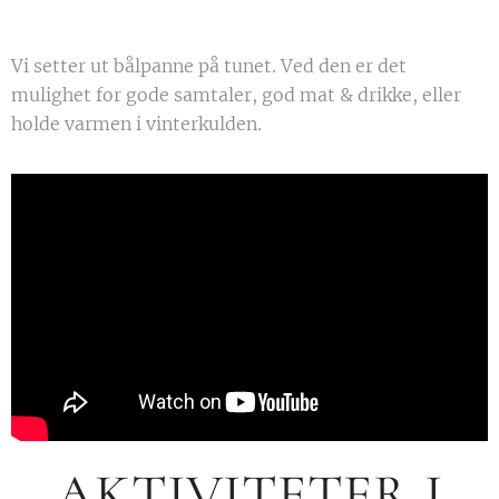
Vi setter ut bålpanne på tunet. Ved den er det
mulighet for gode samtaler, god mat & drikke, eller
holde varmen i vinterkulden.
AKTIVITETER I